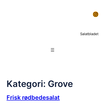
Spring
Instagram
til
indhold
Salatbladet
Kategori:
Grove
Frisk rødbedesalat