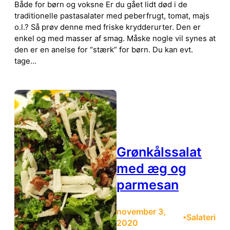
Både for børn og voksne Er du gået lidt død i de
traditionelle pastasalater med peberfrugt, tomat, majs
o.l.? Så prøv denne med friske krydderurter. Den er
enkel og med masser af smag. Måske nogle vil synes at
den er en anelse for “stærk” for børn. Du kan evt.
tage…
Grønkålssalat
med æg og
parmesan
november 3,
Salateri
•
2020