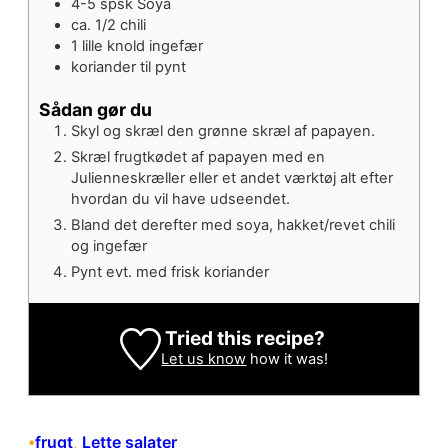
4-5
spsk
Soya
ca. 1/2
chili
1
lille knold
ingefær
koriander til pynt
Sådan gør du
Skyl og skræl den grønne skræl af papayen.
Skræl frugtkødet af papayen med en
Julienneskræller eller et andet værktøj alt efter
hvordan du vil have udseendet.
Bland det derefter med soya, hakket/revet chili
og ingefær
Pynt evt. med frisk koriander
Tried this recipe?
Let us know
how it was!
frugt
, 
Lette salater
•