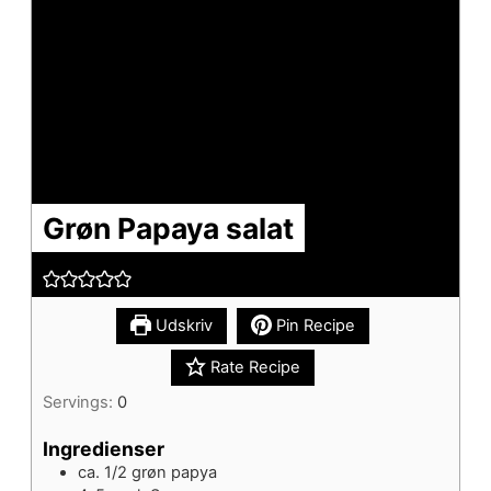
Grøn Papaya salat
Udskriv
Pin Recipe
Rate Recipe
Servings:
0
Ingredienser
ca. 1/2
grøn papya