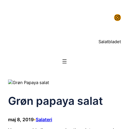
Spring
Instagram
til
indhold
Salatbladet
Grøn papaya salat
maj 8, 2019
Salateri
•