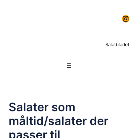
Spring
Instagram
til
indhold
Salatbladet
Salater som
måltid/salater der
passer til