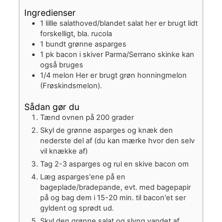
Ingredienser
1
lillle salathoved/blandet salat
her er brugt lidt
forskelligt, bla. rucola
1
bundt
grønne asparges
1
pk
bacon i skiver
Parma/Serrano skinke kan
også bruges
1/4
melon
Her er brugt grøn honningmelon
(Frøskindsmelon).
Sådan gør du
Tænd ovnen på 200 grader
Skyl de grønne asparges og knæk den
nederste del af (du kan mærke hvor den selv
vil knække af)
Tag 2-3 asparges og rul en skive bacon om
Læg asparges'ene på en
bageplade/bradepande, evt. med bagepapir
på og bag dem i 15-20 min. til bacon'et ser
gyldent og sprødt ud.
Skyl den grønne salat og slyng vandet af