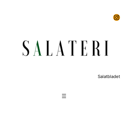
Spring
Instagram
til
indhold
Salatbladet