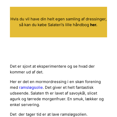
Hvis du vil have din helt egen samling af dressinger,
så kan du købe Salateri’s lille håndbog
her.
Det er sjovt at eksperimentere og se hvad der
kommer ud af det.
Her er det en mormordressing i en skøn forening
med
ramsløgsolie
. Det giver et helt fantastisk
udseende. Salaten th er lavet af savoykål, slicet
agurk og tørrede morgenfruer. En smuk, lækker og
enkel servering.
Det der tager tid er at lave ramsløgsolien.