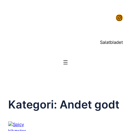
Spring
Instagram
til
indhold
Salatbladet
Kategori:
Andet godt